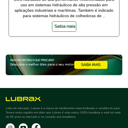
uso em sistemas hidráulicos de alta pressão em
aplicações industriais e marítimas. Também é indicado
para sistemas hidráulicos de colhedoras de…
Saiba mais
NÃO ENCONTROU O QUE PROCURA?
Descubra o melhor óleo para o seu motor
SAIBA MAIS
Líder de mercado, Lubrax é a marca de lubrificantes mais lembrada e vendida do país.
Temos muito orgulho em dizer que Lubrax é uma marca 100% brasileira e está há mais
de 50 anos no mercado e no coração dos brasileiros.