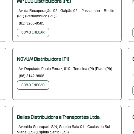
MP LUB Distribuidora (PE)
Av. da Recuperação, 02 - Galpão 02 – Passarinho. - Recife
(PE) (Pernambuco (PE))
(81) 3265-8585
COMO CHEGAR
NOVUM Distribuidora (PI)
Av. Deputado Paulo Ferraz, 810 - Teresina (PI) (Piauí (PI))
(86) 3142-9808
COMO CHEGAR
Dellas Distribuidora e Transportes Ltda.
Avenida Guarapari, S/N, Galpão Sala 01 - Caxias do Sul -
Viana (ES) (Espírito Santo (ES))