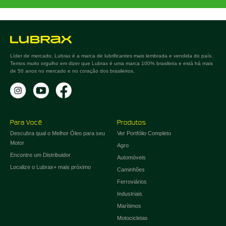
Líder de mercado, Lubrax é a marca de lubrificantes mais lembrada e vendida do país.
Temos muito orgulho em dizer que Lubrax é uma marca 100% brasileira e está há mais
de 50 anos no mercado e no coração dos brasileiros.
Para Você
Produtos
Descubra qual o Melhor Óleo para seu
Ver Portfólio Completo
Motor
Agro
Encontre um Distribuidor
Automóveis
Localize o Lubrax+ mais próximo
Caminhões
Ferroviários
Industriais
Marítimos
Motocicletas