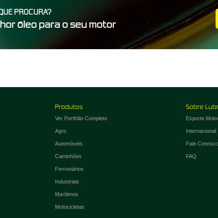
QUE PROCURA?
hor óleo para o seu motor
Produtos
Sobre Lub
Ver Portfólio Completo
Esporte Moto
Agro
Internacional
Automóveis
Fale Conosc
Caminhões
FAQ
Ferroviários
Industriais
Marítimos
Motocicletas