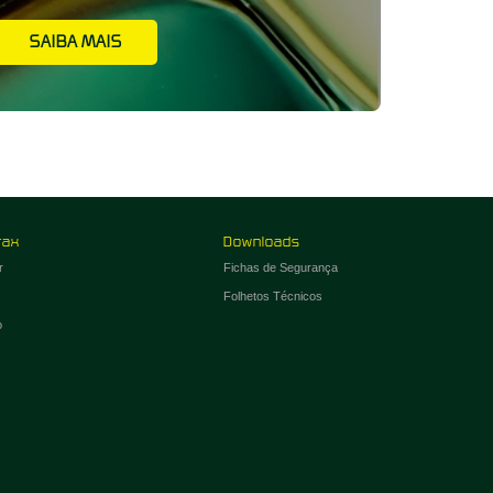
SAIBA MAIS
rax
Downloads
r
Fichas de Segurança
Folhetos Técnicos
o