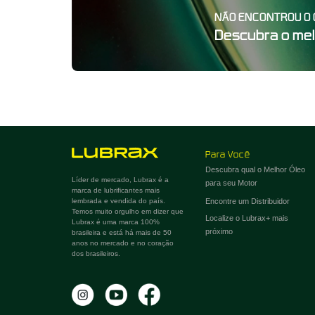
NÃO ENCONTROU O 
Descubra o mel
Para Você
Descubra qual o Melhor Óleo
Líder de mercado, Lubrax é a
para seu Motor
marca de lubrificantes mais
lembrada e vendida do país.
Encontre um Distribuidor
Temos muito orgulho em dizer que
Localize o Lubrax+ mais
Lubrax é uma marca 100%
próximo
brasileira e está há mais de 50
anos no mercado e no coração
dos brasileiros.